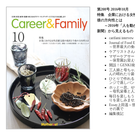
第208号 2016年10月
特集 企業における女
後の方向性とは
～2016年「人を動
新聞）から見えるもの
carifami intervew
Journal of Foo
～世界最大の食
ケアリストさん
マザーケアサ
～保育園お迎え
開設！GENK
三人娘と母ちゃん
んの晴れた
ひとりで作れる
ンジで蒸しパ
ホッと一息。
～母乳栄養と人
毎日を楽しもう
りを楽しみま
Essay上田遥
その裏で
編集後記