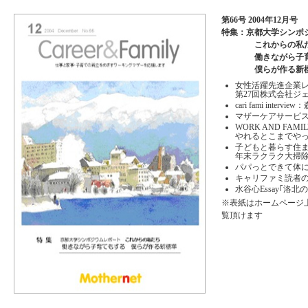
第66号 2004年12月号
特集：京都大学シンポ
これからの私た
働きながら子育
僕らが作る新標
女性活躍先進企業
第27回株式会社ジ
cari fami interv
マザーケアサービ
WORK AND FAMI
やれるとこまでや
子どもと暮らす住
年末ラクラク大掃
パパっとできて体
キャリファミ読者
水谷心Essay｢洛北
※表紙はホームページ
覧頂けます